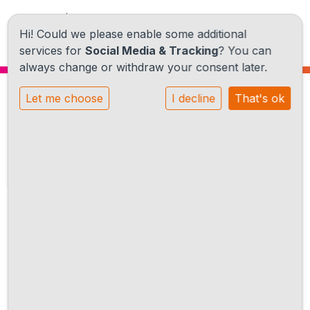
Hi! Could we please enable some additional
services for
Social Media & Tracking
? You can
always change or withdraw your consent later.
Let me choose
I decline
That's ok
Onze school
Ons onderwijs
Ons
Schoolgebouw
Schoolplein
Peuters
team
Villa Lill
Onze activiteiten
Ons team
Praktische informatie
Contact